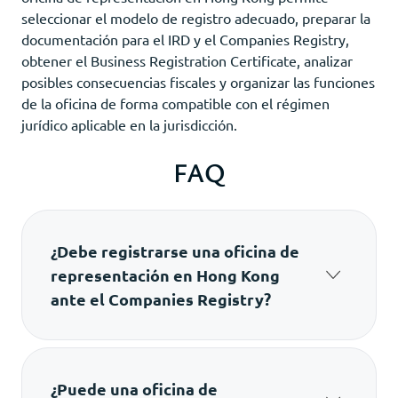
seleccionar el modelo de registro adecuado, preparar la
documentación para el IRD y el Companies Registry,
obtener el Business Registration Certificate, analizar
posibles consecuencias fiscales y organizar las funciones
de la oficina de forma compatible con el régimen
jurídico aplicable en la jurisdicción.
FAQ
¿Debe registrarse una oficina de
representación en Hong Kong
ante el Companies Registry?
No necesariamente. Cuando la oficina
únicamente desarrolla actividades de
representación —por ejemplo, negociaciones,
investigación de mercado o mantenimiento de
¿Puede una oficina de