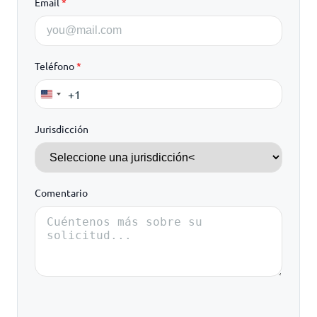
Email
*
Teléfono
*
+1
United
States
Jurisdicción
+1
Comentario