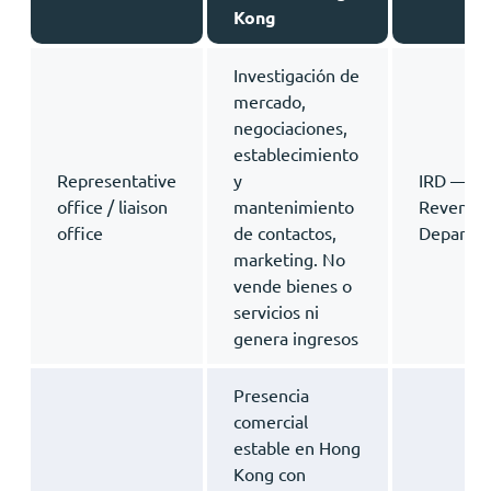
Kong
Investigación de
mercado,
negociaciones,
establecimiento
Representative
y
IRD — In
office / liaison
mantenimiento
Revenue
office
de contactos,
Departm
marketing. No
vende bienes o
servicios ni
genera ingresos
Presencia
comercial
estable en Hong
Kong con