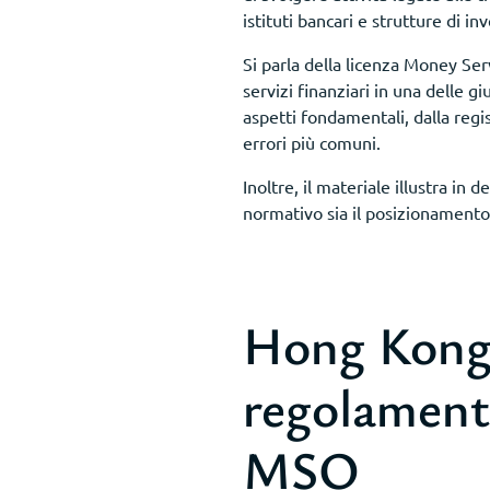
istituti bancari e strutture di i
Si parla della licenza Money Ser
servizi finanziari in una delle gi
aspetti fondamentali, dalla regi
errori più comuni.
Inoltre, il materiale illustra in
normativo sia il posizionamento s
Hong Kong 
regolamenta
MSO