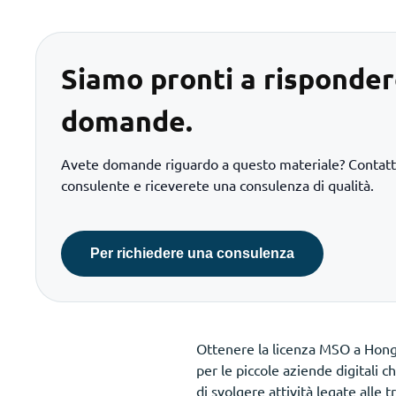
Siamo pronti a risponder
domande.
Avete domande riguardo a questo materiale? Contatta
consulente e riceverete una consulenza di qualità.
Per richiedere una consulenza
Ottenere la licenza MSO a Hong 
per le piccole aziende digitali c
di svolgere attività legate alle 