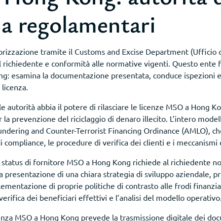
da regolamentari
orizzazione tramite il Customs and Excise Department (Ufficio d
el richiedente e conformità alle normative vigenti. Questo ente 
ng: esamina la documentazione presentata, conduce ispezioni e
a licenza.
e autorità abbia il potere di rilasciare le licenze MSO a Hong K
 la prevenzione del riciclaggio di denaro illecito. L’intero modell
undering and Counter-Terrorist Financing Ordinance (AMLO), che
i compliance, le procedure di verifica dei clienti e i meccanismi 
 status di fornitore MSO a Hong Kong richiede al richiedente no
 presentazione di una chiara strategia di sviluppo aziendale, pro
ementazione di proprie politiche di contrasto alle frodi finanzia
 verifica dei beneficiari effettivi e l’analisi del modello operativo
cenza MSO a Hong Kong prevede la trasmissione digitale dei docu