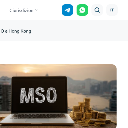
Giurisdizioni
IT
MSO a Hong Kong