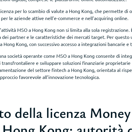
licenza per lo scambio di valute a Hong Kong, che permette di op
e per le aziende attive nell’e-commerce e nell’acquiring online.
ttività MSO a Hong Kong non si limita alla sola registrazione.
ta dei partner e le caratteristiche dei mercati target. Per ques
a Hong Kong, con successivo accesso a integrazioni bancarie e 
i una società operante come MSO a Hong Kong consente di integra
transfrontaliere e sviluppare soluzioni finanziarie proprietarie 
lamentazione del settore fintech a Hong Kong, orientata al rispe
proccio favorevole all’innovazione tecnologica.
o della licenza Money
Hong Kong: autorità d