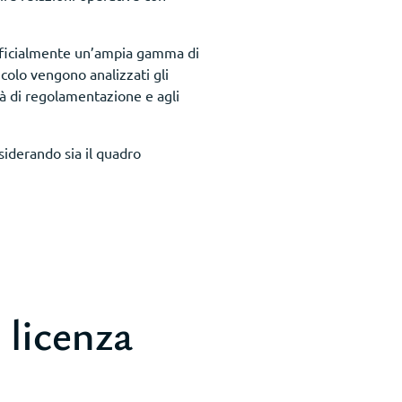
 ufficialmente un’ampia gamma di
ticolo vengono analizzati gli
tà di regolamentazione e agli
nsiderando sia il quadro
 licenza