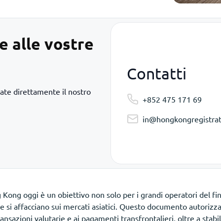
e alle vostre
Contatti
te direttamente il nostro
+852 475 171 69
in@hongkongregistrat
Kong oggi è un obiettivo non solo per i grandi operatori del f
he si affacciano sui mercati asiatici. Questo documento autorizzati
transazioni valutarie e ai pagamenti transfrontalieri, oltre a stabi