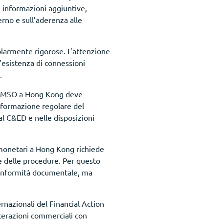
 informazioni aggiuntive,
terno e sull’aderenza alle
olarmente rigorose. L’attenzione
l’esistenza di connessioni
.
enza MSO a Hong Kong deve
e formazione regolare del
l C&ED e nelle disposizioni
i monetari a Hong Kong richiede
le delle procedure. Per questo
conformità documentale, ma
rnazionali del Financial Action
nterazioni commerciali con